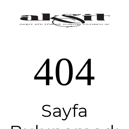
404
Sayfa