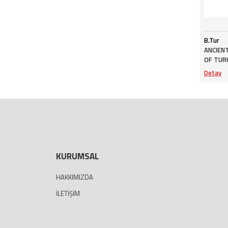
B.Tur
ANCIENT
OF TUR
Detay
KURUMSAL
HAKKIMIZDA
İLETIŞIM