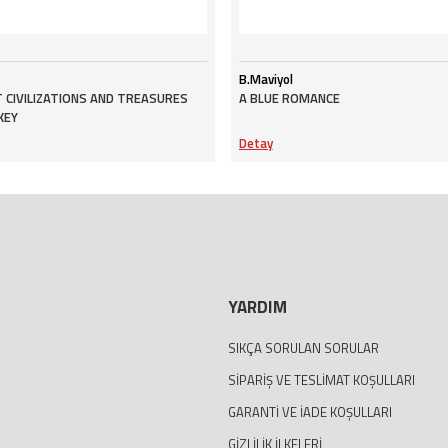
B.Maviyol
 CIVILIZATIONS AND TREASURES
A BLUE ROMANCE
KEY
Detay
YARDIM
SIKÇA SORULAN SORULAR
SIPARIŞ VE TESLIMAT KOŞULLARI
GARANTI VE İADE KOŞULLARI
GIZLILIK İLKELERI