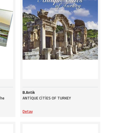
B.Antik
The
ANTİQUE CİTİES OF TURKEY
Detay