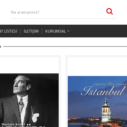
AT LISTESI
İLETIŞIM
KURUMSAL
Akşit Yayıncılık
a
İlhan Akşit