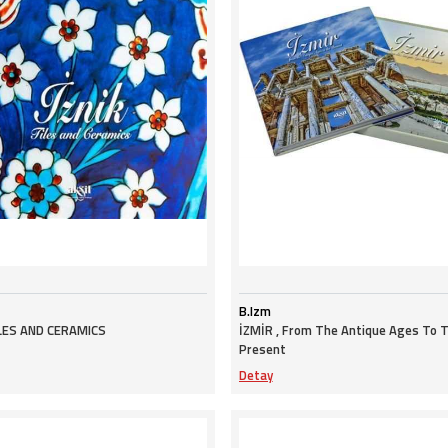
B.Izm
ILES AND CERAMICS
İZMİR , From The Antique Ages To 
Present
Detay