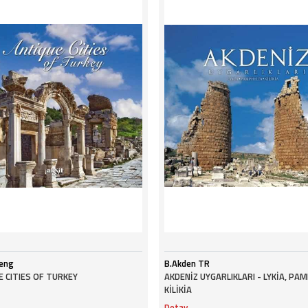
-eng
B.Akden TR
 CITIES OF TURKEY
AKDENİZ UYGARLIKLARI - LYKİA, PAM
KİLİKİA
Detay