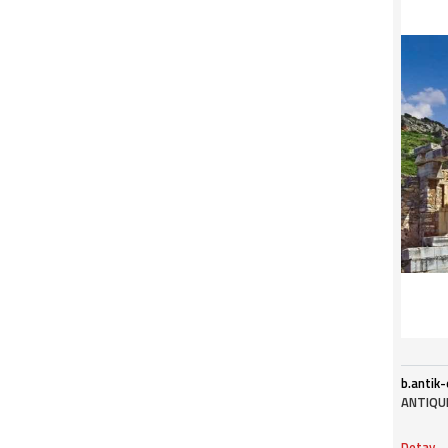
b.antik
ANTIQUE
Detay