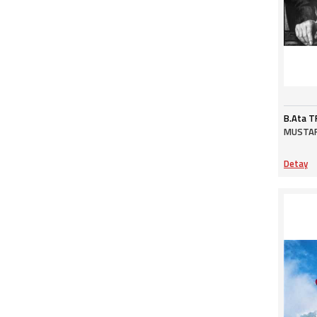
Rehber Kitaplar -
PORTEKİZCE
Rehber Kitaplar - RUSÇA
Rehber Kitaplar-TÜRKÇE
B.Ata T
MUSTAF
Detay