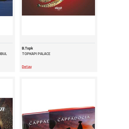
B.Topk
NBUL
TOPKAPI PALACE
Detay